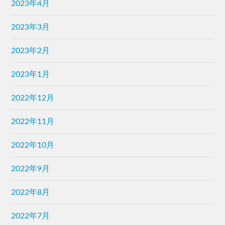
2023年4月
2023年3月
2023年2月
2023年1月
2022年12月
2022年11月
2022年10月
2022年9月
2022年8月
2022年7月