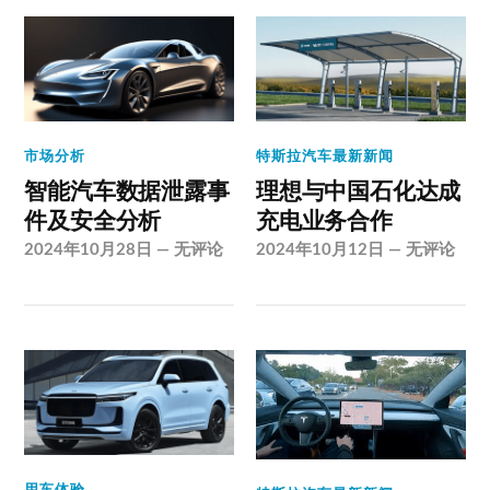
市场分析
特斯拉汽车最新新闻
智能汽车数据泄露事
理想与中国石化达成
件及安全分析
充电业务合作
2024年10月28日
—
无评论
2024年10月12日
—
无评论
用车体验