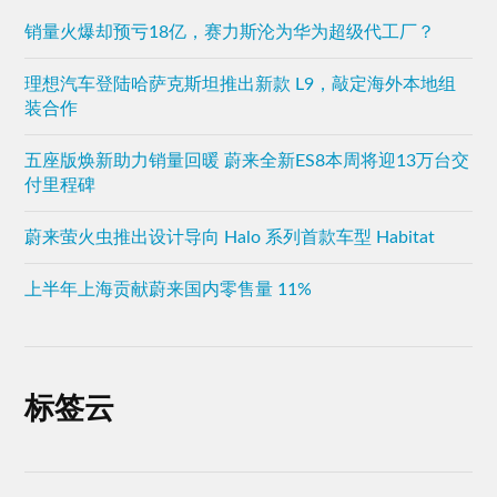
销量火爆却预亏18亿，赛力斯沦为华为超级代工厂？
理想汽车登陆哈萨克斯坦推出新款 L9，敲定海外本地组
装合作
五座版焕新助力销量回暖 蔚来全新ES8本周将迎13万台交
付里程碑
蔚来萤火虫推出设计导向 Halo 系列首款车型 Habitat
上半年上海贡献蔚来国内零售量 11%
标签云