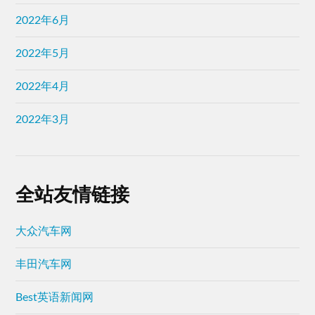
2022年6月
2022年5月
2022年4月
2022年3月
全站友情链接
大众汽车网
丰田汽车网
Best英语新闻网