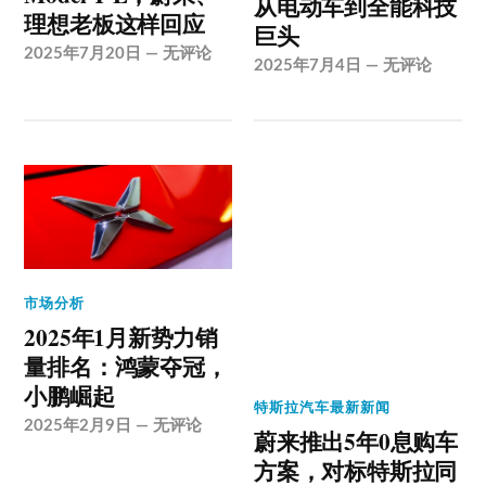
从电动车到全能科技
理想老板这样回应
巨头
2025年7月20日
—
无评论
2025年7月4日
—
无评论
市场分析
2025年1月新势力销
量排名：鸿蒙夺冠，
小鹏崛起
特斯拉汽车最新新闻
2025年2月9日
—
无评论
蔚来推出5年0息购车
方案，对标特斯拉同