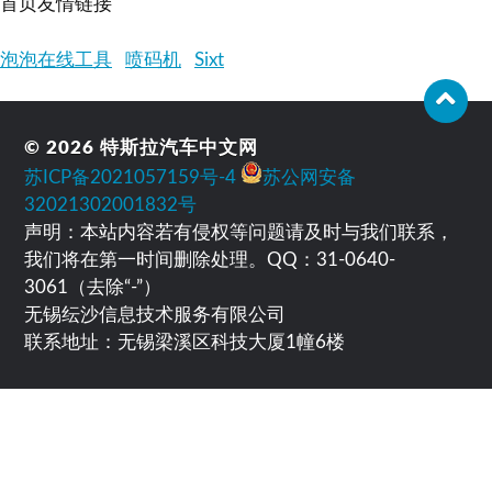
首页友情链接
泡泡在线工具
喷码机
Sixt
© 2026
特斯拉汽车中文网
苏ICP备2021057159号-4
苏公网安备
32021302001832号
声明：本站内容若有侵权等问题请及时与我们联系，
我们将在第一时间删除处理。QQ：31-0640-
3061（去除“-”）
无锡纭沙信息技术服务有限公司
联系地址：无锡梁溪区科技大厦1幢6楼