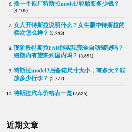
换一个原厂特斯拉model3轮胎要多少钱？
(4,105)
女人开特斯拉说明什么？女生眼中特斯拉的
档次怎么样？
(3,943)
现阶段特斯拉FSD能实现完全自动驾驶吗？
短期内有望来到国内吗？
(3,651)
特斯拉model3后备箱尺寸大小，有多大？能
放多少行李？
(2,777)
特斯拉汽车价格表一览
(2,626)
近期文章