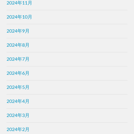
2024年11月
2024年10月
2024年9月
2024年8月
2024年7月
2024年6月
2024年5月
2024年4月
2024年3月
2024年2月