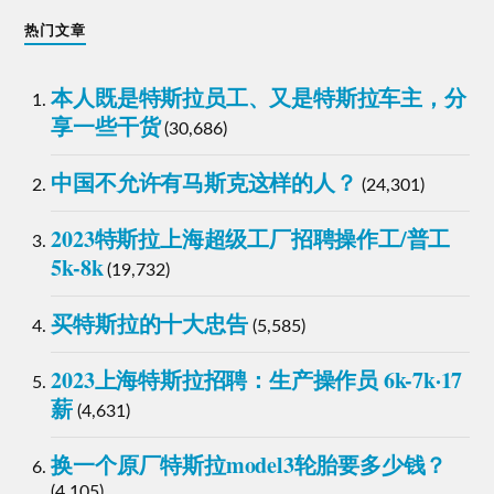
热门文章
本人既是特斯拉员工、又是特斯拉车主，分
享一些干货
(30,686)
中国不允许有马斯克这样的人？
(24,301)
2023特斯拉上海超级工厂招聘操作工/普工
5k-8k
(19,732)
买特斯拉的十大忠告
(5,585)
2023上海特斯拉招聘：生产操作员 6k-7k·17
薪
(4,631)
换一个原厂特斯拉model3轮胎要多少钱？
(4,105)