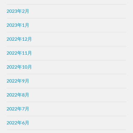
2023年2月
2023年1月
2022年12月
2022年11月
2022年10月
2022年9月
2022年8月
2022年7月
2022年6月