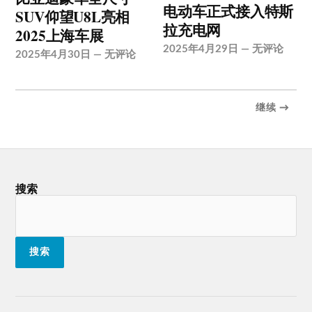
电动车正式接入特斯
SUV仰望U8L亮相
拉充电网
2025上海车展
2025年4月29日
—
无评论
2025年4月30日
—
无评论
继续 →
搜索
搜索