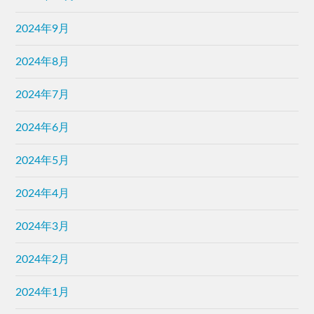
2024年9月
2024年8月
2024年7月
2024年6月
2024年5月
2024年4月
2024年3月
2024年2月
2024年1月