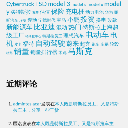
FSD
model 3
model
Cybertruck
model x
model s
y
保险
充电桩
买特斯拉
估值
动力电池
哪
华为
五菱
投资
小鹏
奔驰
换电
宝马
改款
吒汽车
宁德时代
埃安
比亚迪
热门
新能源车
特斯拉上海超
混动
电动车
电
级工厂
理想汽车
特斯拉员工
特斯拉中心
自动驾驶
机
蔚来
福特
超充
轮毂
跑车
皮卡
车祸
马斯克
销量
销量排行榜
零跑
轿跑
近期评论
adminteslacar
发表在
本人既是特斯拉员工、又是特斯
拉车主，分享一些干货
匿名
发表在
本人既是特斯拉员工、又是特斯拉车主，