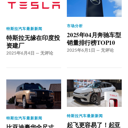
市场分析
特斯拉汽车最新新闻
2025年04月奔驰车型
特斯拉无缘在印度投
销量排行榜TOP10
资建厂
2025年6月1日
—
无评论
2025年6月4日
—
无评论
特斯拉汽车最新新闻
特斯拉汽车最新新闻
起飞更容易了！起亚
比亚迪豪华全尺寸