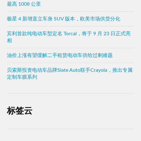
最高 1008 公里
极星 4 新增直立车身 SUV 版本，欧美市场供货分化
宾利首款纯电动车型定名 Torcal，将于 9 月 23 日正式亮
相
油价上涨有望缓解二手租赁电动车供给过剩难题
贝索斯投资电动车品牌Slate Auto联手Crayola，推出专属
定制车膜系列
标签云