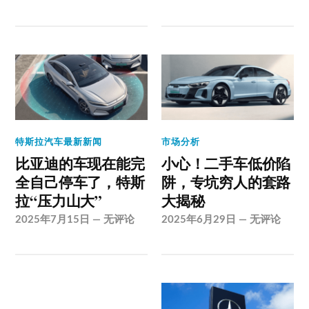
特斯拉汽车最新新闻
市场分析
比亚迪的车现在能完
小心！二手车低价陷
全自己停车了，特斯
阱，专坑穷人的套路
拉“压力山大”
大揭秘
2025年7月15日
—
无评论
2025年6月29日
—
无评论