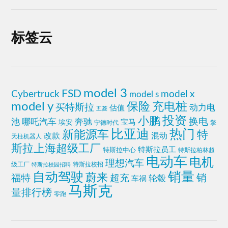
标签云
model 3
FSD
Cybertruck
model x
model s
model y
充电桩
保险
买特斯拉
动力电
估值
五菱
投资
小鹏
换电
池
哪吒汽车
奔驰
宝马
埃安
宁德时代
擎
比亚迪
热门
新能源车
特
改款
混动
天柱机器人
斯拉上海超级工厂
特斯拉员工
特斯拉中心
特斯拉柏林超
电动车
电机
理想汽车
级工厂
特斯拉校招
特斯拉校园招聘
销量
自动驾驶
蔚来
福特
销
超充
轮毂
车祸
马斯克
量排行榜
零跑