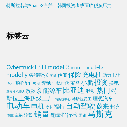
特斯拉若与SpaceX合并，韩国投资者或面临税负压力
标签云
model 3
FSD
Cybertruck
model x
model s
model y
保险
充电桩
买特斯拉
估值
动力电池
五菱
投资
小鹏
奔驰
宝马
换电
哪吒汽车
宁德时代
华为
埃安
比亚迪
热门
新能源车
特
混动
改款
擎天柱机器人
斯拉上海超级工厂
理想汽车
特斯拉员工
特斯拉中心
电动车
自动驾驶
电机
蔚来
福特
超充
皮卡
马斯克
销量
销量排行榜
轮毂
车祸
跑车
零跑