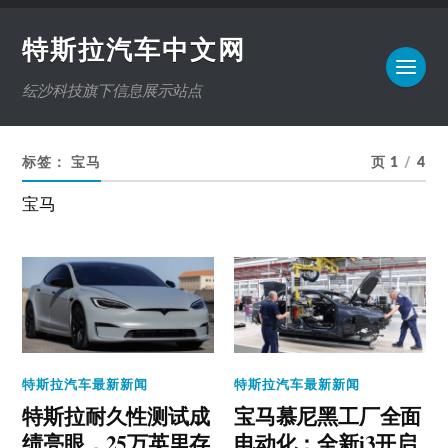
特斯拉汽车中文网
纭沙科技旗下信息展示站点
标签：
宝马
页 1
/
4
宝马
特斯拉汽车最新新闻
特斯拉汽车最新新闻
特斯拉耐久性测试成
宝马慕尼黑工厂全面
绩亮眼，25万英里存
电动化：全新i3开启