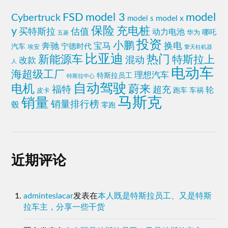
FSD
model 3
model
Cybertruck
model x
model s
y
保险
充电桩
买特斯拉
估值
动力电池
哪吒
华为
五菱
投资
小鹏
奔驰
宝马
换电
汽车
宁德时代
埃安
擎天柱机器
比亚迪
热门
新能源车
特斯拉上
混动
改款
人
电动车
海超级工厂
理想汽车
特斯拉员工
特斯拉中心
自动驾驶
电机
蔚来
福特
超充
轮
跑车
车祸
皮卡
马斯克
销量
销量排行榜
毂
零跑
近期评论
adminteslacar
发表在
本人既是特斯拉员工、又是特斯
拉车主，分享一些干货