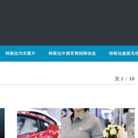
特斯拉汽车图片
特斯拉中国官网招聘信息
特斯拉超级充
页 1
/
10