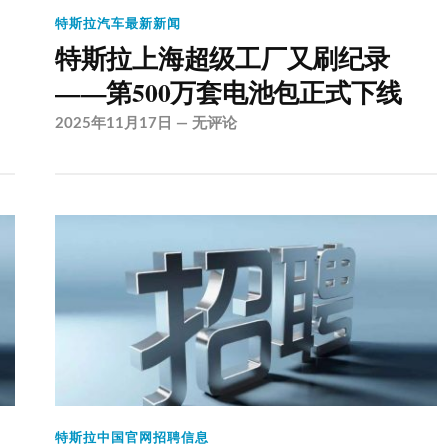
特斯拉汽车最新新闻
特斯拉上海超级工厂又刷纪录
——第500万套电池包正式下线
2025年11月17日
—
无评论
特斯拉中国官网招聘信息