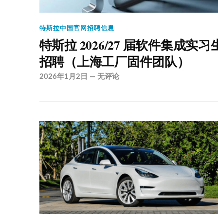
特斯拉中国官网招聘信息
特斯拉 2026/27 届软件集成实习
招聘（上海工厂固件团队）
2026年1月2日
—
无评论