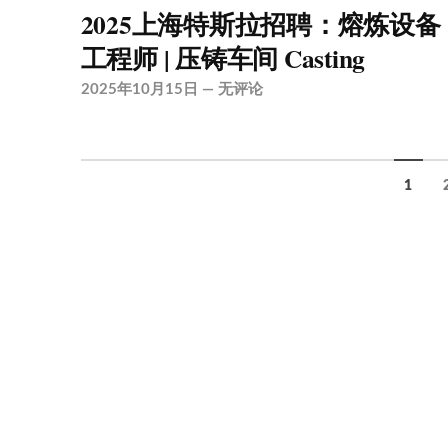
2025上海特斯拉招聘：熔炼设备
工程师 | 压铸车间 Casting
2025年10月15日
—
无评论
1