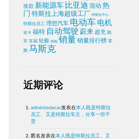
比亚迪
热
新能源车
混动
改款
门
特斯拉上海超级工厂
特斯拉中心
电动车
电机
理想汽车
特斯拉员工
自动驾驶
蔚来
福特
超充
跑
皮卡
销量
销量排行榜
轮毂
车
车祸
零
轿跑
马斯克
跑
近期评论
adminteslacar
发表在
本人既是特斯拉
员工、又是特斯拉车主，分享一些干
货
匿名
发表在
本人既是特斯拉员工、又