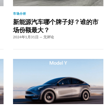
市场分析
新能源汽车哪个牌子好？谁的市
场份额最大？
2024年1月31日
—
无评论