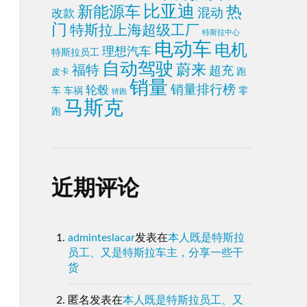
比亚迪
热
新能源车
混动
改款
门
特斯拉上海超级工厂
特斯拉中心
电动车
电机
理想汽车
特斯拉员工
自动驾驶
蔚来
福特
超充
跑
皮卡
销量
销量排行榜
轮毂
车
车祸
零
轿跑
马斯克
跑
近期评论
adminteslacar
发表在
本人既是特斯拉
员工、又是特斯拉车主，分享一些干
货
匿名
发表在
本人既是特斯拉员工、又