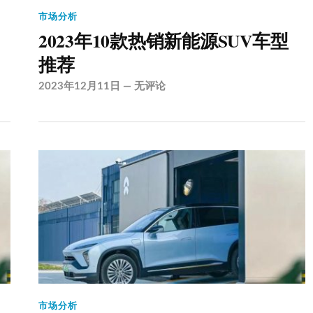
市场分析
2023年10款热销新能源SUV车型
推荐
2023年12月11日
—
无评论
市场分析