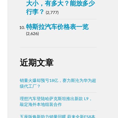
大小，有多大？能放多少
行李？
(2,777)
特斯拉汽车价格表一览
(2,626)
近期文章
销量火爆却预亏18亿，赛力斯沦为华为超
级代工厂？
理想汽车登陆哈萨克斯坦推出新款 L9，
敲定海外本地组装合作
五座版焕新助力销量回暖 蔚来全新ES8本