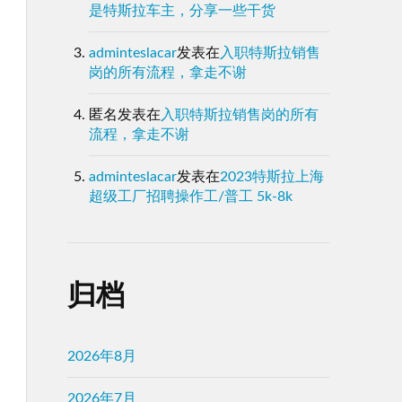
是特斯拉车主，分享一些干货
adminteslacar
发表在
入职特斯拉销售
岗的所有流程，拿走不谢
匿名
发表在
入职特斯拉销售岗的所有
流程，拿走不谢
adminteslacar
发表在
2023特斯拉上海
超级工厂招聘操作工/普工 5k-8k
归档
2026年8月
2026年7月