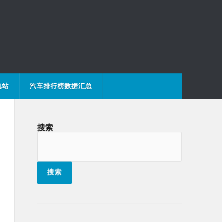
电站
汽车排行榜数据汇总
搜索
搜索