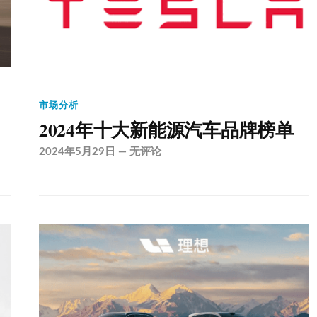
市场分析
2024年十大新能源汽车品牌榜单
2024年5月29日
—
无评论