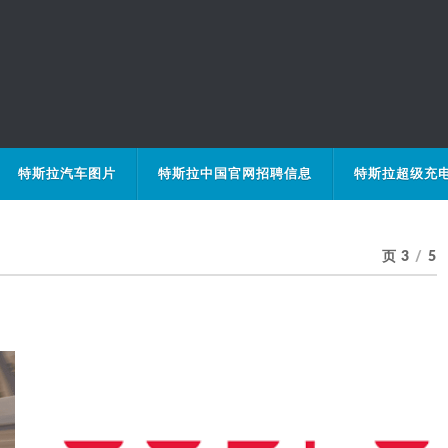
特斯拉汽车图片
特斯拉中国官网招聘信息
特斯拉超级充
页 3
/
5