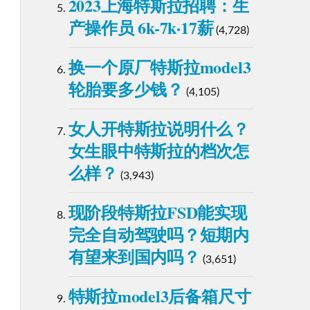
2023上海特斯拉招聘：生
产操作员 6k-7k·17薪
(4,728)
换一个原厂特斯拉model3
轮胎要多少钱？
(4,105)
女人开特斯拉说明什么？
女生眼中特斯拉的档次怎
么样？
(3,943)
现阶段特斯拉FSD能实现
完全自动驾驶吗？短期内
有望来到国内吗？
(3,651)
特斯拉model3后备箱尺寸