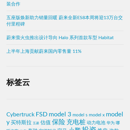
装合作
五座版焕新助力销量回暖 蔚来全新ES8本周将迎13万台交
付里程碑
蔚来萤火虫推出设计导向 Halo 系列首款车型 Habitat
上半年上海贡献蔚来国内零售量 11%
标签云
FSD
model 3
model
Cybertruck
model x
model s
y
保险
充电桩
买特斯拉
估值
动力电池
哪
华为
五菱