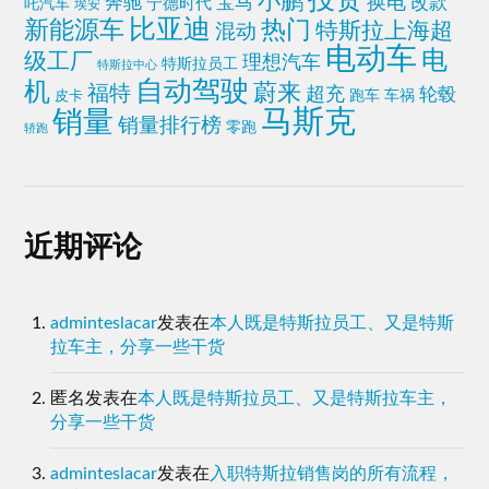
投资
小鹏
奔驰
换电
宝马
改款
吒汽车
宁德时代
埃安
比亚迪
热门
新能源车
特斯拉上海超
混动
电动车
电
级工厂
理想汽车
特斯拉员工
特斯拉中心
自动驾驶
机
蔚来
福特
超充
轮毂
跑车
皮卡
车祸
马斯克
销量
销量排行榜
零跑
轿跑
近期评论
adminteslacar
发表在
本人既是特斯拉员工、又是特斯
拉车主，分享一些干货
匿名
发表在
本人既是特斯拉员工、又是特斯拉车主，
分享一些干货
adminteslacar
发表在
入职特斯拉销售岗的所有流程，