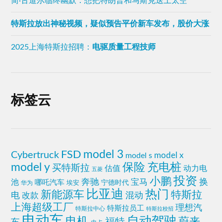
简·古道尔临终幽默：想把特朗普和马斯克送上太空
特斯拉放出神秘视频，疑似预告平价新车发布，股价大涨
2025上海特斯拉招聘：
电驱质量工程技师
标签云
model 3
FSD
Cybertruck
model x
model s
保险
model y
充电桩
买特斯拉
估值
动力电
五菱
投资
小鹏
换
奔驰
宝马
池
哪吒汽车
埃安
宁德时代
华为
比亚迪
热门
新能源车
特斯拉
电
改款
混动
上海超级工厂
理想汽
特斯拉员工
特斯拉中心
特斯拉校招
电动车
自动驾驶
电机
蔚来