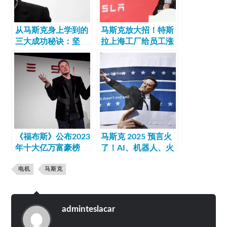
从马斯克身上学到的
马斯克放大招！特斯
三大成功秘诀：坚
拉上海工厂给员工涨
持、质疑、不怕失败
薪
《福布斯》公布2023
马斯克 2025 预言火
年十大亿万富豪榜
了！AI、机器人、火
单，马斯克成最能赚
星殖民全爆猛料，想
钱的人
电机
马斯克
抓机会必看
adminteslacar