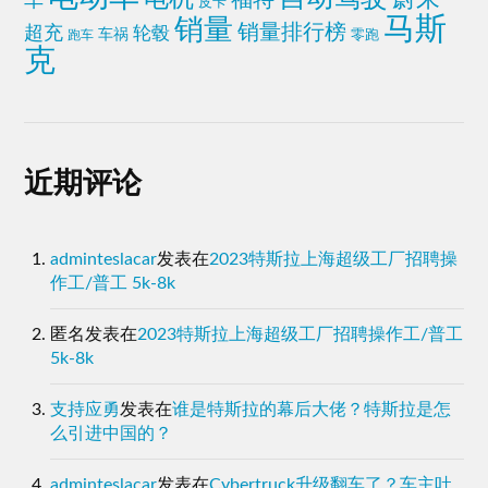
福特
车
皮卡
马斯
销量
销量排行榜
超充
轮毂
车祸
零跑
跑车
克
近期评论
adminteslacar
发表在
2023特斯拉上海超级工厂招聘操
作工/普工 5k-8k
匿名
发表在
2023特斯拉上海超级工厂招聘操作工/普工
5k-8k
支持应勇
发表在
谁是特斯拉的幕后大佬？特斯拉是怎
么引进中国的？
adminteslacar
发表在
Cybertruck升级翻车了？车主吐