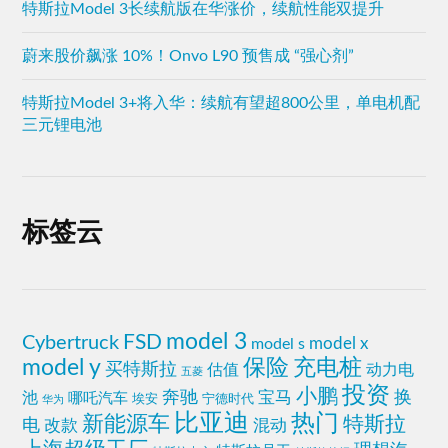
特斯拉Model 3长续航版在华涨价，续航性能双提升
蔚来股价飙涨 10%！Onvo L90 预售成 “强心剂”
特斯拉Model 3+将入华：续航有望超800公里，单电机配
三元锂电池
标签云
model 3
FSD
Cybertruck
model x
model s
model y
保险
充电桩
买特斯拉
估值
动力电
五菱
投资
小鹏
换
奔驰
宝马
池
哪吒汽车
埃安
宁德时代
华为
比亚迪
热门
新能源车
特斯拉
电
改款
混动