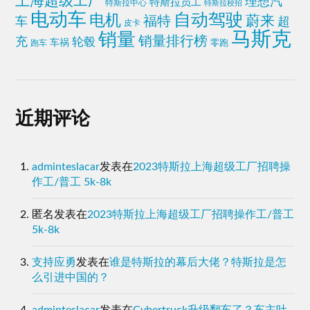
上海超级工厂
理想汽
特斯拉员工
特斯拉中心
特斯拉校招
电动车
自动驾驶
电机
蔚来
福特
车
超
皮卡
马斯克
销量
销量排行榜
充
轮毂
车祸
零跑
跑车
近期评论
adminteslacar
发表在
2023特斯拉上海超级工厂招聘操
作工/普工 5k-8k
匿名
发表在
2023特斯拉上海超级工厂招聘操作工/普工
5k-8k
支持应勇
发表在
谁是特斯拉的幕后大佬？特斯拉是怎
么引进中国的？
adminteslacar
发表在
Cybertruck升级翻车了？车主吐