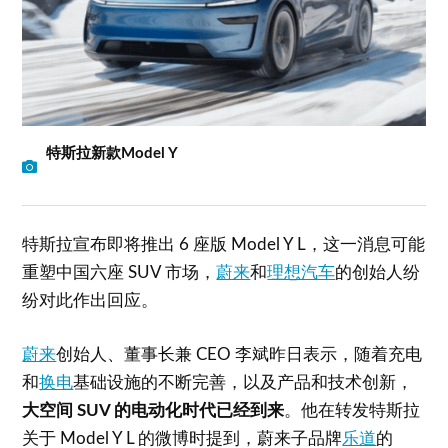
特斯拉新款Model Y
特斯拉宣布即将推出 6 座版 Model Y L，这一消息可能
重塑中国六座 SUV 市场，
蔚来
和
理想汽车
的创始人纷
纷对此作出回应。
蔚来
创始人、董事长兼 CEO 李斌昨日表示，随着充电
和
换电
基础设施的不断完善，以及产品和技术创新，
大空间 SUV 的电动化时代已经到来
。他在转发特斯拉
关于 Model Y L 的微博时提到，蔚来子品牌
乐道
的