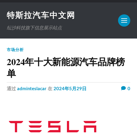
特斯拉汽车中文网
纭沙科技旗下信息展示站点
市场分析
2024年十大新能源汽车品牌榜
单
通过
adminteslacar
在
2024年5月29日
0