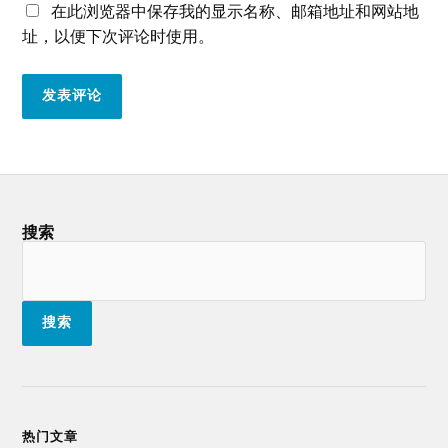
在此浏览器中保存我的显示名称、邮箱地址和网站地
址，以便下次评论时使用。
搜索
搜索
热门文章