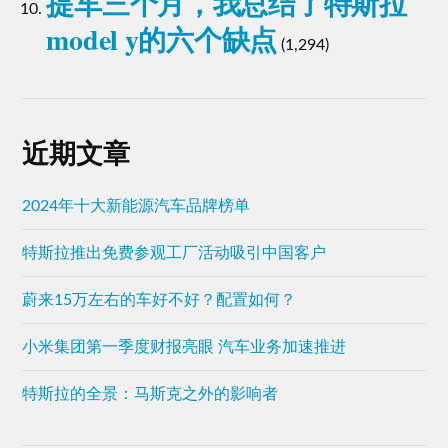
提车三个月，我总结了特斯拉
model y的六个缺点
(1,294)
近期文章
2024年十大新能源汽车品牌榜单
特斯拉推出免费参观工厂活动吸引中国客户
蔚来15万左右的车好不好？配置如何？
小米集团第一季度财报亮眼 汽车业务加速推进
特斯拉的全景：马斯克之外的影响者