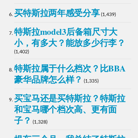
买特斯拉两年感受分享
(1,439)
特斯拉model3后备箱尺寸大
小，有多大？能放多少行李？
(1,402)
特斯拉属于什么档次？比BBA
豪华品牌怎么样？
(1,335)
买宝马还是买特斯拉？特斯拉
和宝马哪个档次高、更有面
子？
(1,328)