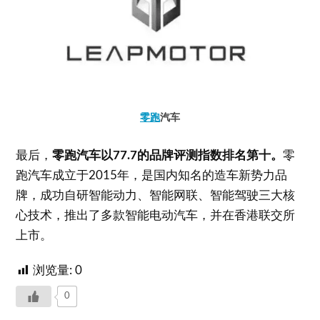
零跑
汽车
最后，
零跑汽车以77.7的品牌评测指数排名第十。
零
跑汽车成立于2015年，是国内知名的造车新势力品
牌，成功自研智能动力、智能网联、智能驾驶三大核
心技术，推出了多款智能电动汽车，并在香港联交所
上市。
浏览量:
0
0