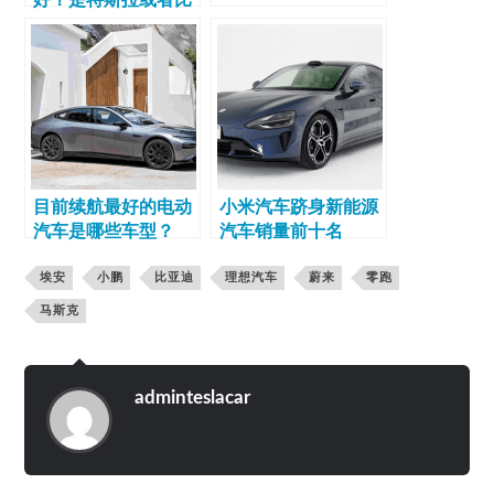
亚迪吗？
目前续航最好的电动
小米汽车跻身新能源
汽车是哪些车型？
汽车销量前十名
埃安
小鹏
比亚迪
理想汽车
蔚来
零跑
马斯克
adminteslacar