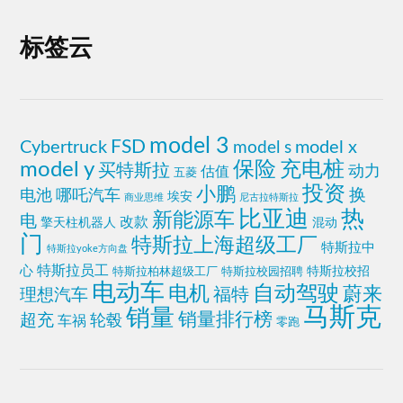
标签云
model 3
FSD
Cybertruck
model x
model s
model y
保险
充电桩
买特斯拉
动力
估值
五菱
投资
小鹏
哪吒汽车
换
电池
埃安
商业思维
尼古拉特斯拉
比亚迪
热
新能源车
电
改款
擎天柱机器人
混动
门
特斯拉上海超级工厂
特斯拉中
特斯拉yoke方向盘
特斯拉员工
心
特斯拉柏林超级工厂
特斯拉校招
特斯拉校园招聘
电动车
自动驾驶
电机
蔚来
理想汽车
福特
马斯克
销量
销量排行榜
超充
轮毂
车祸
零跑