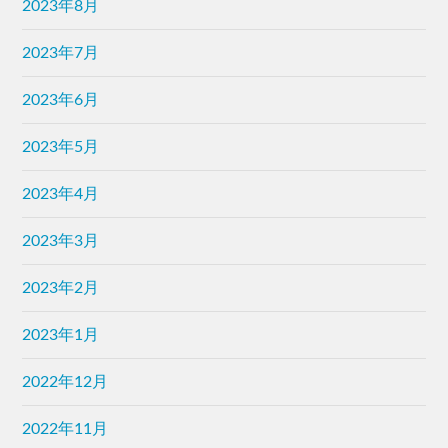
2023年8月
2023年7月
2023年6月
2023年5月
2023年4月
2023年3月
2023年2月
2023年1月
2022年12月
2022年11月