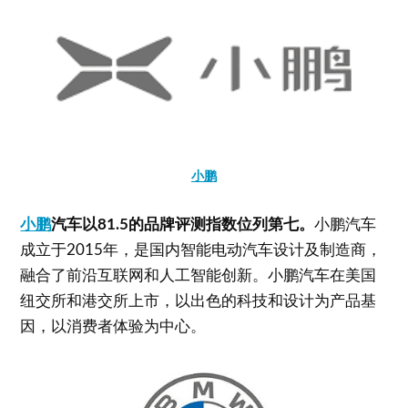
小鹏
小鹏
汽车以81.5的品牌评测指数位列第七。
小鹏汽车
成立于2015年，是国内智能电动汽车设计及制造商，
融合了前沿互联网和人工智能创新。小鹏汽车在美国
纽交所和港交所上市，以出色的科技和设计为产品基
因，以消费者体验为中心。