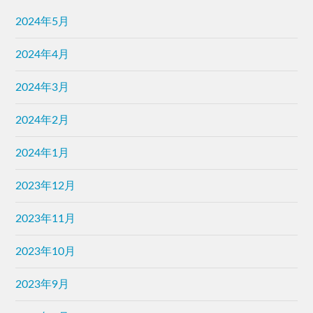
2024年5月
2024年4月
2024年3月
2024年2月
2024年1月
2023年12月
2023年11月
2023年10月
2023年9月