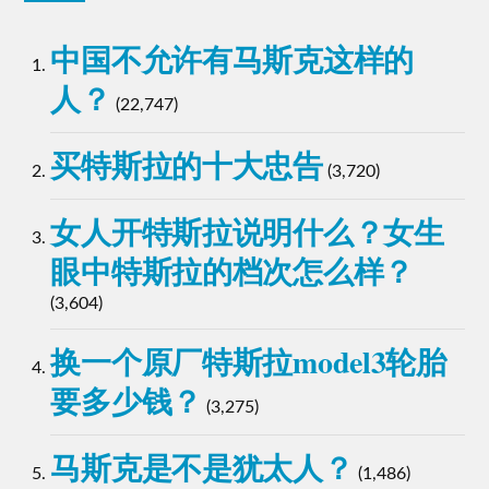
中国不允许有马斯克这样的
人？
(22,747)
买特斯拉的十大忠告
(3,720)
女人开特斯拉说明什么？女生
眼中特斯拉的档次怎么样？
(3,604)
换一个原厂特斯拉model3轮胎
要多少钱？
(3,275)
马斯克是不是犹太人？
(1,486)