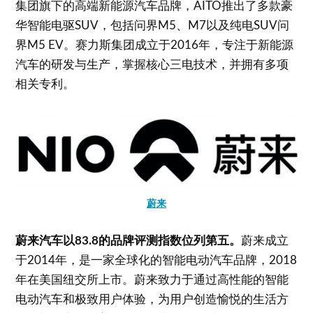
集团旗下的高端新能源汽车品牌，AITO推出了多款豪
华智能电驱SUV，包括问界M5、M7以及纯电SUV问
界M5 EV。赛力斯集团成立于2016年，专注于新能源
汽车的研发与生产，掌握核心三电技术，并拥有多项
相关专利。
蔚来
蔚来汽车以83.8的品牌评测指数位列第五。
蔚来成立
于2014年，是一家全球化的智能电动汽车品牌，2018
年在美国纽交所上市。蔚来致力于通过高性能的智能
电动汽车和极致用户体验，为用户创造愉悦的生活方