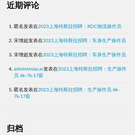
近期评论
匿名
发表在
2023上海特斯拉招聘：RDC物流操作员
宋增超
发表在
2023上海特斯拉招聘：车身生产操作员
宋增超
发表在
2023上海特斯拉招聘：车身生产操作员
adminteslacar
发表在
2023上海特斯拉招聘：生产操作
员 6k-7k·17薪
匿名
发表在
2023上海特斯拉招聘：生产操作员 6k-
7k·17薪
归档