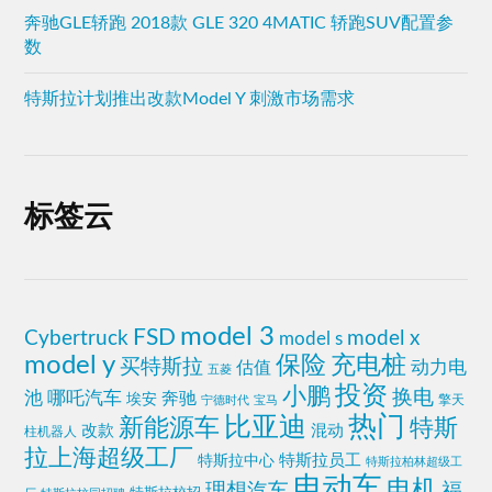
奔驰GLE轿跑 2018款 GLE 320 4MATIC 轿跑SUV配置参
数
特斯拉计划推出改款Model Y 刺激市场需求
标签云
model 3
FSD
Cybertruck
model x
model s
model y
保险
充电桩
买特斯拉
动力电
估值
五菱
投资
小鹏
换电
池
哪吒汽车
奔驰
埃安
擎天
宁德时代
宝马
热门
比亚迪
新能源车
特斯
改款
混动
柱机器人
拉上海超级工厂
特斯拉员工
特斯拉中心
特斯拉柏林超级工
电动车
电机
福
理想汽车