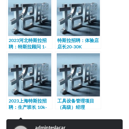
2023河北特斯拉招
特斯拉招聘：体验店
聘：特斯拉顾问 1-
店长20-30K
1.5万/月
2023上海特斯拉招
工具设备管理项目
聘：生产班长 10k-
（高级）经理
12k·13薪
(MJ006499) 15-25K
adminteslacar