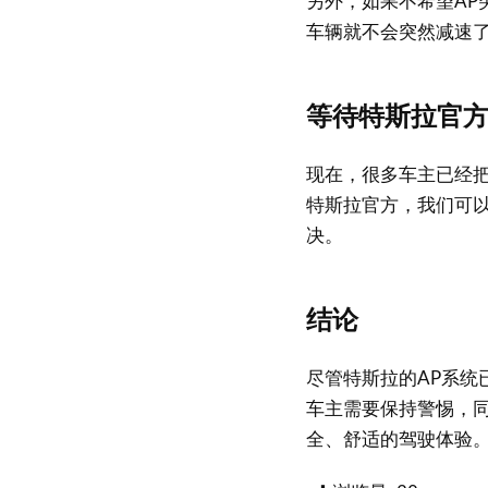
另外，如果不希望AP
车辆就不会突然减速
等待特斯拉官
现在，很多车主已经把
特斯拉官方，我们可以期待
决。
结论
尽管特斯拉的AP系统
车主需要保持警惕，
全、舒适的驾驶体验