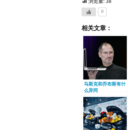
浏览量:
38
0
相关文章：
马斯克和乔布斯有什
么异同