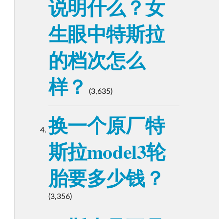
说明什么？女
生眼中特斯拉
的档次怎么
样？
(3,635)
换一个原厂特
斯拉model3轮
胎要多少钱？
(3,356)