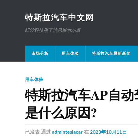
特斯拉汽车中文网
纭沙科技旗下信息展示站点
市场分析
用车体验
特斯拉汽车最新新闻
用车体验
特斯拉汽车AP自
是什么原因?
已发表
通过
adminteslacar
在
2023年10月11日