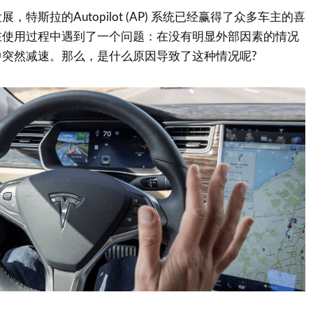
展，特斯拉的Autopilot (AP) 系统已经赢得了众多车主的喜
在使用过程中遇到了一个问题：在没有明显外部因素的情况
突然减速。那么，是什么原因导致了这种情况呢?