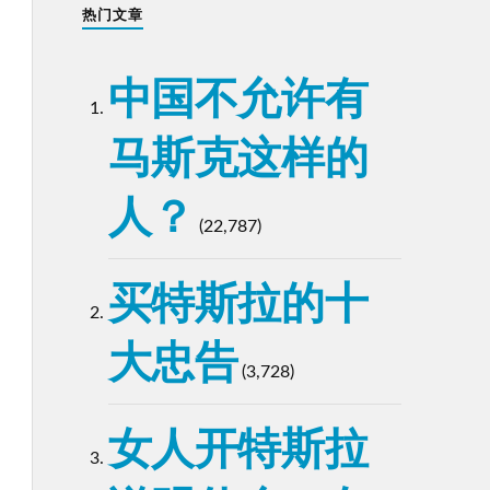
热门文章
中国不允许有
马斯克这样的
人？
(22,787)
买特斯拉的十
大忠告
(3,728)
女人开特斯拉