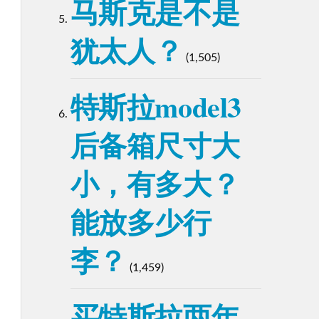
马斯克是不是
犹太人？
(1,505)
特斯拉model3
后备箱尺寸大
小，有多大？
能放多少行
李？
(1,459)
买特斯拉两年