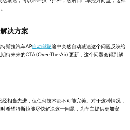
突然减速，可以轻轻按下挡杆，然后自己掌控方向盘，这样
了。
方解决方案
特斯拉汽车AP
自动驾驶
途中突然自动减速这个问题反映给
未来的OTA (Over-The-Air) 更新，这个问题会得到解
已经相当先进，但任何技术都不可能完美。对于这种情况，
同时希望特斯拉能尽快解决这一问题，为车主提供更加安
。