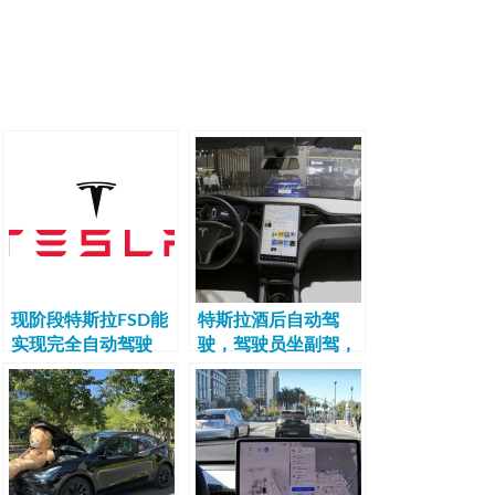
现阶段特斯拉FSD能
特斯拉酒后自动驾
实现完全自动驾驶
驶，驾驶员坐副驾，
吗？短期内有望来到
这样算酒驾吗？
国内吗？